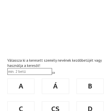
Válassza ki a keresett személy nevének kezdőbetűjét vagy
használja a keresőt!
A
Á
B
C
CS
D