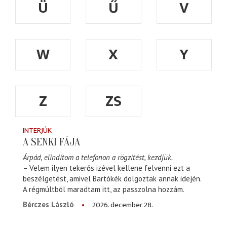
Ü
Ű
V
W
X
Y
Z
ZS
INTERJÚK
A SENKI FÁJA
Árpád, elindítom a telefonon a rögzítést, kezdjük.
– Velem ilyen tekerős izével kellene felvenni ezt a
beszélgetést, amivel Bartókék dolgoztak annak idején.
A régmúltból maradtam itt, az passzolna hozzám.
2026. december 28.
Bérczes László