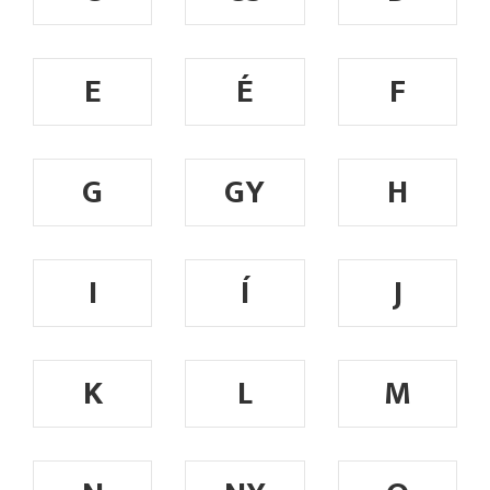
E
É
F
G
GY
H
I
Í
J
K
L
M