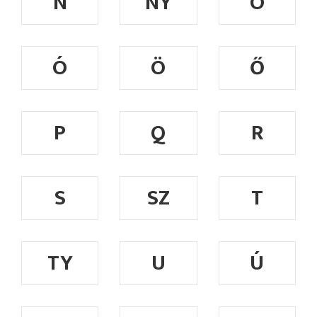
N
NY
O
Ó
Ö
Ő
P
Q
R
S
SZ
T
TY
U
Ú