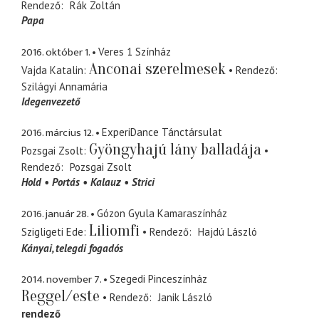
Rendező
Rák Zoltán
Papa
2016. október 1.
Veres 1 Színház
Anconai szerelmesek
Vajda Katalin
Rendező
Szilágyi Annamária
Idegenvezető
2016. március 12.
ExperiDance Tánctársulat
Gyöngyhajú lány balladája
Pozsgai Zsolt
Rendező
Pozsgai Zsolt
Hold
Portás
Kalauz
Strici
2016. január 28.
Gózon Gyula Kamaraszínház
Liliomfi
Szigligeti Ede
Rendező
Hajdú László
Kányai
telegdi fogadós
2014. november 7.
Szegedi Pinceszínház
Reggel/este
Rendező
Janik László
rendező