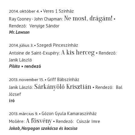
2014. október 4.
Veres 1 Színház
Ne most, drágám!
Ray Cooney - John Chapman
Rendező
Venyige Sándor
Mr. Lawson
2014. július 3.
Szegedi Pinceszínház
A kis herceg
Antoine de Saint-Exupéry
Rendező
Janik László
Pilóta
rendező
2013. november 15.
Griff Bábszínház
Sárkányölő Krisztián
Janik László
Rendező
Bal
József
író
2013. március 9.
Gózon Gyula Kamaraszínház
A fösvény
Molière
Rendező
Csiszár Imre
Jakab
Harpagon szakácsa és kocsisa