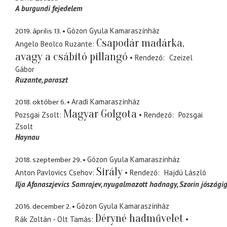
A burgundi fejedelem
2019. április 13.
Gózon Gyula Kamaraszínház
Csapodár madárka,
Angelo Beolco Ruzante
avagy a csábító pillangó
Rendező
Czeizel
Gábor
Ruzante
paraszt
2018. október 6.
Aradi Kamaraszínház
Magyar Golgota
Pozsgai Zsolt
Rendező
Pozsgai
Zsolt
Haynau
2018. szeptember 29.
Gózon Gyula Kamaraszínház
Sirály
Anton Pavlovics Csehov
Rendező
Hajdú László
Ilja Afanaszjevics Samrajev
nyugalmazott hadnagy, Szorin jószági
2016. december 2.
Gózon Gyula Kamaraszínház
Déryné hadművelet
Rák Zoltán - Olt Tamás