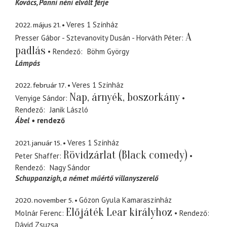
Kovács
Panni néni elvált férje
2022. május 21.
Veres 1 Színház
A
Presser Gábor - Sztevanovity Dusán - Horváth Péter
padlás
Rendező
Böhm György
Lámpás
2022. február 17.
Veres 1 Színház
Nap, árnyék, boszorkány
Venyige Sándor
Rendező
Janik László
Ábel
rendező
2021. január 15.
Veres 1 Színház
Rövidzárlat (Black comedy)
Peter Shaffer
Rendező
Nagy Sándor
Schuppanzigh
a német műértő villanyszerelő
2020. november 5.
Gózon Gyula Kamaraszínház
Előjáték Lear királyhoz
Molnár Ferenc
Rendező
Dávid Zsuzsa