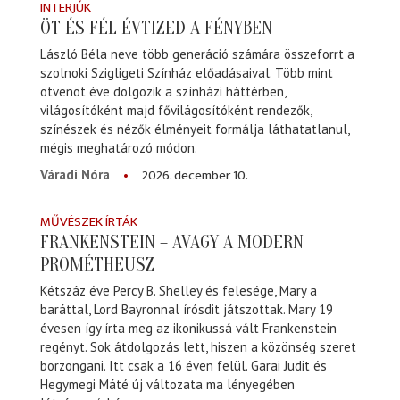
INTERJÚK
ÖT ÉS FÉL ÉVTIZED A FÉNYBEN
László Béla neve több generáció számára összeforrt a
szolnoki Szigligeti Színház előadásaival. Több mint
ötvenöt éve dolgozik a színházi háttérben,
világosítóként majd fővilágosítóként rendezők,
színészek és nézők élményeit formálja láthatatlanul,
mégis meghatározó módon.
2026. december 10.
Váradi Nóra
MŰVÉSZEK ÍRTÁK
FRANKENSTEIN – AVAGY A MODERN
PROMÉTHEUSZ
Kétszáz éve Percy B. Shelley és felesége, Mary a
baráttal, Lord Bayronnal írósdit játszottak. Mary 19
évesen így írta meg az ikonikussá vált Frankenstein
regényt. Sok átdolgozás lett, hiszen a közönség szeret
borzongani. Itt csak a 16 éven felül. Garai Judit és
Hegymegi Máté új változata ma lényegében