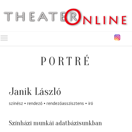
Toggle main menu visibility
PORTRÉ
Janik László
színész
rendező
rendezőasszisztens
író
Színházi munkái adatbázisunkban