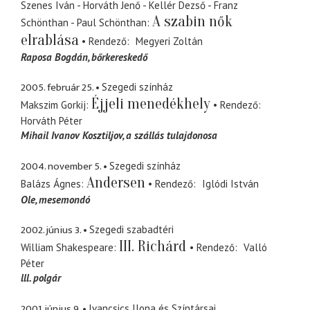
Szenes Iván - Horváth Jenő - Kellér Dezső - Franz
A szabin nők
Schönthan - Paul Schönthan
elrablása
Rendező
Megyeri Zoltán
Raposa Bogdán
bőrkereskedő
2005. február 25.
Szegedi színház
Éjjeli menedékhely
Makszim Gorkij
Rendező
Horváth Péter
Mihail Ivanov Kosztiljov
a szállás tulajdonosa
2004. november 5.
Szegedi színház
Andersen
Balázs Ágnes
Rendező
Iglódi István
Ole
mesemondó
2002. június 3.
Szegedi szabadtéri
III. Richárd
William Shakespeare
Rendező
Valló
Péter
lll. polgár
2001. június 9.
Ivancsics Ilona és Színtársai