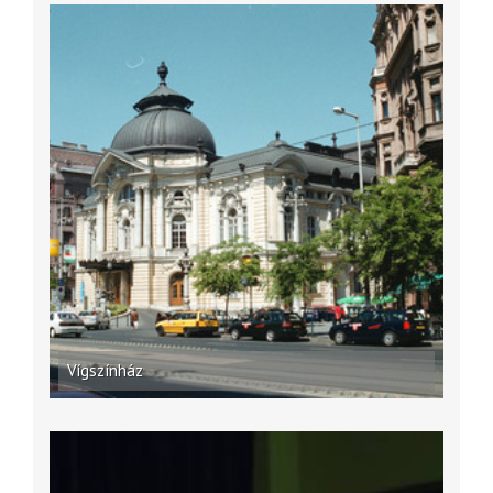
Vígszínház