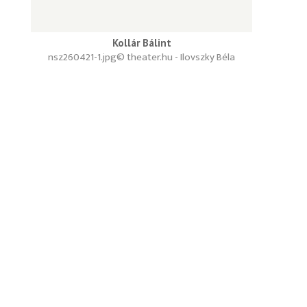
Kollár Bálint
nsz260421-1.jpg
© theater.hu - Ilovszky Béla