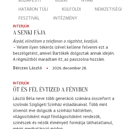
BUDAPESTI
VIDÉKI
NYÁRI
HATÁRON TÚLI
KÜLFÖLDI
NEMZETISÉGI
FESZTIVÁL
INTÉZMÉNY
INTERJÚK
A SENKI FÁJA
Árpád, elindítom a telefonon a rögzítést, kezdjük.
– Velem ilyen tekerős izével kellene felvenni ezt a
beszélgetést, amivel Bartókék dolgoztak annak idején.
A régmúltból maradtam itt, az passzolna hozzám.
2026. december 28.
Bérczes László
INTERJÚK
ÖT ÉS FÉL ÉVTIZED A FÉNYBEN
László Béla neve több generáció számára összeforrt a
szolnoki Szigligeti Színház előadásaival. Több mint
ötvenöt éve dolgozik a színházi háttérben,
világosítóként majd fővilágosítóként rendezők,
színészek és nézők élményeit formálja láthatatlanul,
mégis meghatározó módon.