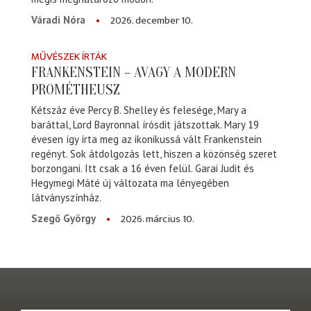
2026. december 10.
Váradi Nóra
MŰVÉSZEK ÍRTÁK
FRANKENSTEIN – AVAGY A MODERN
PROMÉTHEUSZ
Kétszáz éve Percy B. Shelley és felesége, Mary a
baráttal, Lord Bayronnal írósdit játszottak. Mary 19
évesen így írta meg az ikonikussá vált Frankenstein
regényt. Sok átdolgozás lett, hiszen a közönség szeret
borzongani. Itt csak a 16 éven felül. Garai Judit és
Hegymegi Máté új változata ma lényegében
látványszínház.
2026. március 10.
Szegő György