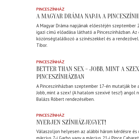
PINCESZÍNHÁZ
A MAGYAR DRÁMA NAPJA A PINCESZÍN
A Magyar Dráma napjának előestéjén szeptember 2
igazi című előadása látható a Pinceszínházban. Az
közönségtalálkozó a színészekkel és a rendezővel
Tibor.
PINCESZÍNHÁZ
BETTER THAN SEX - JOBB, MINT A SZE
PINCESZÍNHÁZBAN
A Pinceszínházban szeptember 17-én mutatják be a
Jobb, mint a szex! (A hatalom szexivé tesz!) angol
Balázs Róbert rendezésében.
PINCESZÍNHÁZ
NYERJEN SZÍNHÁZJEGYET!
Válaszoljon helyesen az alábbi három kérdésre és n
március 7-i Garbo vagy a március 21-i Pince Cabare