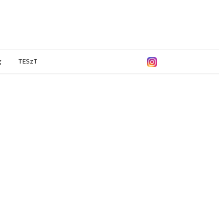
g
TESzT