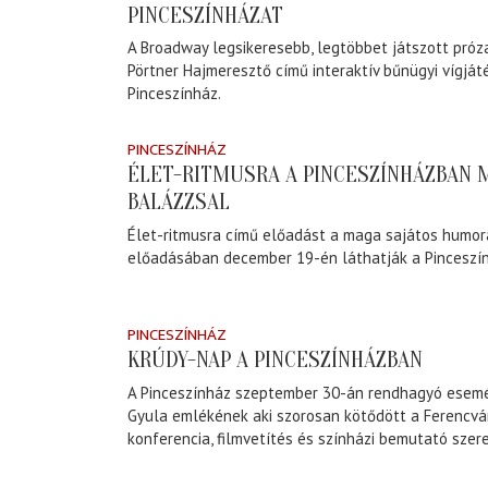
PINCESZÍNHÁZAT
A Broadway legsikeresebb, legtöbbet játszott próza
Pörtner Hajmeresztő című interaktív bűnügyi vígjá
Pinceszínház.
PINCESZÍNHÁZ
ÉLET-RITMUSRA A PINCESZÍNHÁZBAN 
BALÁZZSAL
Élet-ritmusra című előadást a maga sajátos humo
előadásában december 19-én láthatják a Pinceszín
PINCESZÍNHÁZ
KRÚDY-NAP A PINCESZÍNHÁZBAN
A Pinceszínház szeptember 30-án rendhagyó esemé
Gyula emlékének aki szorosan kötődött a Ferencvá
konferencia, filmvetítés és színházi bemutató szer