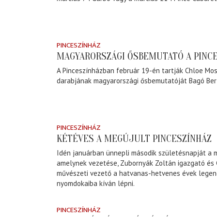
PINCESZÍNHÁZ
MAGYARORSZÁGI ŐSBEMUTATÓ A PINC
A Pinceszínházban február 19-én tartják Chloe Mos
darabjának magyarországi ősbemutatóját Bagó Ber
PINCESZÍNHÁZ
KÉTÉVES A MEGÚJULT PINCESZÍNHÁZ
Idén januárban ünnepli második születésnapját a m
amelynek vezetése, Zubornyák Zoltán igazgató és 
művészeti vezető a hatvanas-hetvenes évek lege
nyomdokaiba kíván lépni.
PINCESZÍNHÁZ