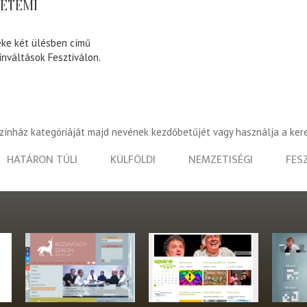
YETEMI
éke két ülésben című
ínváltások Fesztiválon.
színház kategóriáját majd nevének kezdőbetűjét vagy használja a ker
HATÁRON TÚLI
KÜLFÖLDI
NEMZETISÉGI
FES