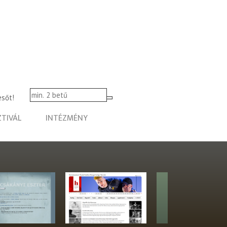
esőt!
ZTIVÁL
INTÉZMÉNY