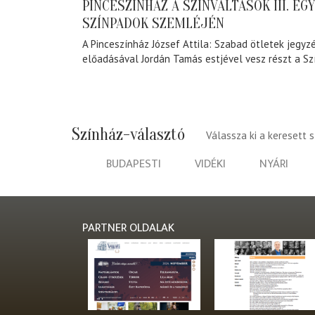
PINCESZÍNHÁZ A SZÍNVÁLTÁSOK III. EG
SZÍNPADOK SZEMLÉJÉN
A Pinceszínház József Attila: Szabad ötletek jegyz
előadásával Jordán Tamás estjével vesz részt a Sz
Színház-választó
Válassza ki a keresett 
BUDAPESTI
VIDÉKI
NYÁRI
PARTNER OLDALAK