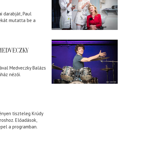
i darabját, Paul
tékát mutatta be a
MEDVECZKY
rával Medveczky Balázs
ház nézői.
nyen tiszteleg Krúdy
roshoz. Előadások,
epel a programban.