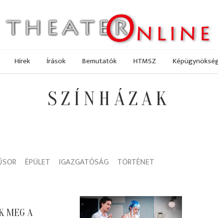
Hírek
Írások
Bemutatók
HTMSZ
Képügynöksé
SZÍNHÁZAK
ŰSOR
ÉPÜLET
IGAZGATÓSÁG
TÖRTÉNET
K MEG A