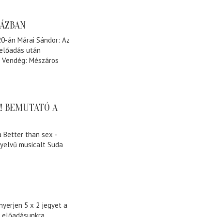
HÁZBAN
0-án Márai Sándor: Az
 előadás után
. Vendég: Mészáros
X! BEMUTATÓ A
 Better than sex -
 nyelvű musicalt Suda
yerjen 5 x 2 jegyet a
t előadásunkra.