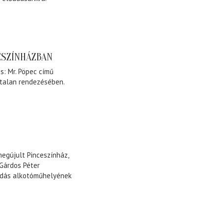
ESZÍNHÁZBAN
s: Mr. Pöpec című
talan rendezésében.
egújult Pinceszínház,
Gárdos Péter
ndás alkotóműhelyének