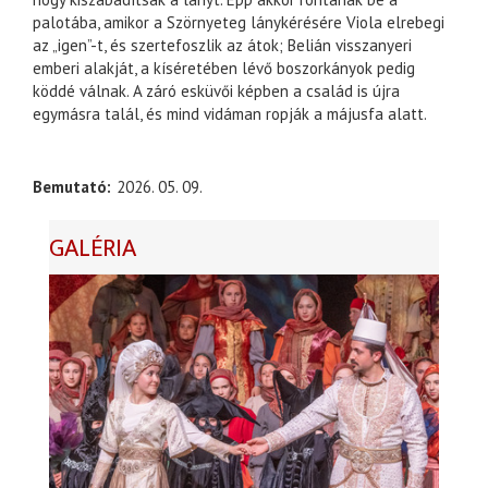
palotába, amikor a Szörnyeteg lánykérésére Viola elrebegi
az „igen”-t, és szertefoszlik az átok; Belián visszanyeri
emberi alakját, a kíséretében lévő boszorkányok pedig
köddé válnak. A záró esküvői képben a család is újra
egymásra talál, és mind vidáman ropják a májusfa alatt.
Bemutató
2026. 05. 09.
GALÉRIA