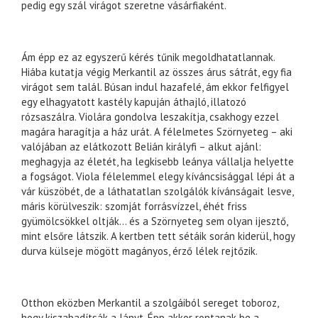
pedig egy szál virágot szeretne vásárfiaként.
Ám épp ez az egyszerű kérés tűnik megoldhatatlannak.
Hiába kutatja végig Merkantil az összes árus sátrát, egy fia
virágot sem talál. Búsan indul hazafelé, ám ekkor felfigyel
egy elhagyatott kastély kapuján áthajló, illatozó
rózsaszálra. Violára gondolva leszakítja, csakhogy ezzel
magára haragítja a ház urát. A félelmetes Szörnyeteg – aki
valójában az elátkozott Belián királyfi – alkut ajánl:
meghagyja az életét, ha legkisebb leánya vállalja helyette
a fogságot. Viola félelemmel elegy kíváncsisággal lépi át a
vár küszöbét, de a láthatatlan szolgálók kívánságait lesve,
máris körülveszik: szomját forrásvízzel, éhét friss
gyümölcsökkel oltják… és a Szörnyeteg sem olyan ijesztő,
mint elsőre látszik. A kertben tett sétáik során kiderül, hogy
durva külseje mögött magányos, érző lélek rejtőzik.
Otthon eközben Merkantil a szolgáiból sereget toboroz,
hogy kiszabadítsák a lányt. Épp akkor rontanak be a