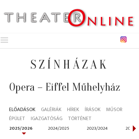
Toggle main menu visibility
SZÍNHÁZAK
Opera – Eiffel Műhelyház
ELŐADÁSOK
GALÉRIÁK
HÍREK
ÍRÁSOK
MŰSOR
ÉPÜLET
IGAZGATÓSÁG
TÖRTÉNET
2025/2026
2024/2025
2023/2024
2021/2