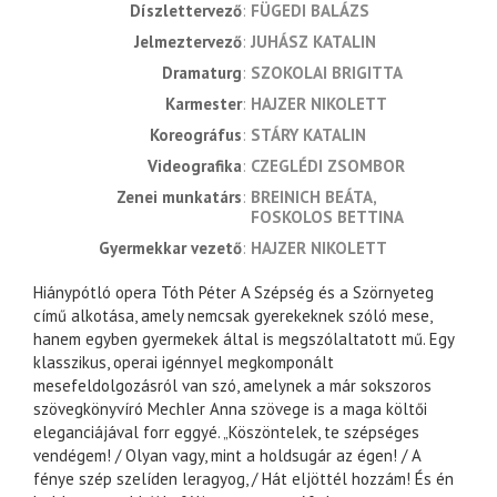
díszlettervező
FÜGEDI BALÁZS
jelmeztervező
JUHÁSZ KATALIN
dramaturg
SZOKOLAI BRIGITTA
karmester
HAJZER NIKOLETT
koreográfus
STÁRY KATALIN
videografika
CZEGLÉDI ZSOMBOR
zenei munkatárs
BREINICH BEÁTA
FOSKOLOS BETTINA
gyermekkar vezető
HAJZER NIKOLETT
Hiánypótló opera Tóth Péter A Szépség és a Szörnyeteg
című alkotása, amely nemcsak gyerekeknek szóló mese,
hanem egyben gyermekek által is megszólaltatott mű. Egy
klasszikus, operai igénnyel megkomponált
mesefeldolgozásról van szó, amelynek a már sokszoros
szövegkönyvíró Mechler Anna szövege is a maga költői
eleganciájával forr eggyé. „Köszöntelek, te szépséges
vendégem! / Olyan vagy, mint a holdsugár az égen! / A
fénye szép szelíden leragyog, / Hát eljöttél hozzám! És én