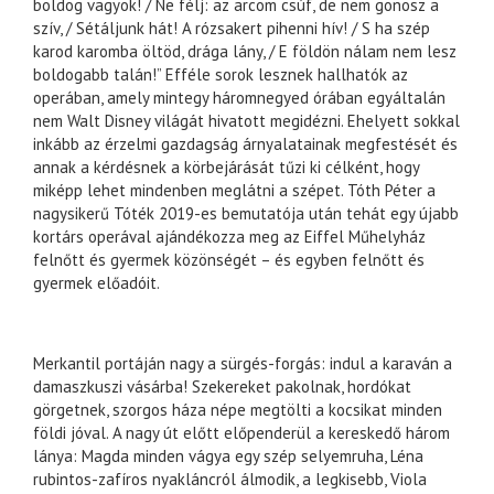
boldog vagyok! / Ne félj: az arcom csúf, de nem gonosz a
szív, / Sétáljunk hát! A rózsakert pihenni hív! / S ha szép
karod karomba öltöd, drága lány, / E földön nálam nem lesz
boldogabb talán!” Efféle sorok lesznek hallhatók az
operában, amely mintegy háromnegyed órában egyáltalán
nem Walt Disney világát hivatott megidézni. Ehelyett sokkal
inkább az érzelmi gazdagság árnyalatainak megfestését és
annak a kérdésnek a körbejárását tűzi ki célként, hogy
miképp lehet mindenben meglátni a szépet. Tóth Péter a
nagysikerű Tóték 2019-es bemutatója után tehát egy újabb
kortárs operával ajándékozza meg az Eiffel Műhelyház
felnőtt és gyermek közönségét – és egyben felnőtt és
gyermek előadóit.
Merkantil portáján nagy a sürgés-forgás: indul a karaván a
damaszkuszi vásárba! Szekereket pakolnak, hordókat
görgetnek, szorgos háza népe megtölti a kocsikat minden
földi jóval. A nagy út előtt előpenderül a kereskedő három
lánya: Magda minden vágya egy szép selyemruha, Léna
rubintos-zafíros nyakláncról álmodik, a legkisebb, Viola