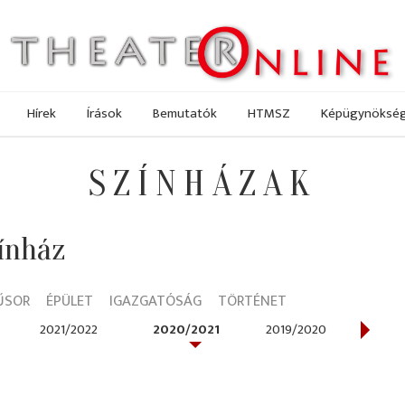
Hírek
Írások
Bemutatók
HTMSZ
Képügynöksé
SZÍNHÁZAK
ínház
ŰSOR
ÉPÜLET
IGAZGATÓSÁG
TÖRTÉNET
2021/2022
2020/2021
2019/2020
2018