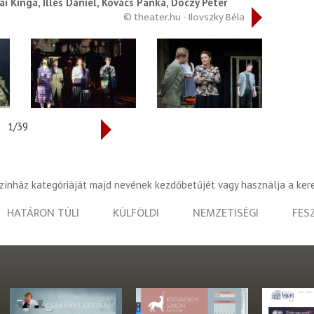
i Kinga, Illés Dániel, Kovács Panka, Dóczy Péter
© theater.hu - Ilovszky Béla
1/39
színház kategóriáját majd nevének kezdőbetűjét vagy használja a ker
HATÁRON TÚLI
KÜLFÖLDI
NEMZETISÉGI
FES