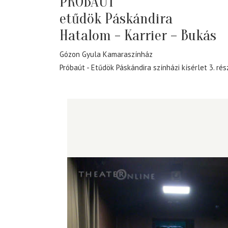
PRÓBAÚT
etűdök Páskándira
Hatalom - Karrier – Bukás
Gózon Gyula Kamaraszínház
Próbaút - Etűdök Páskándira színházi kísérlet 3. rés