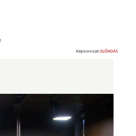
z
ELŐADÁS