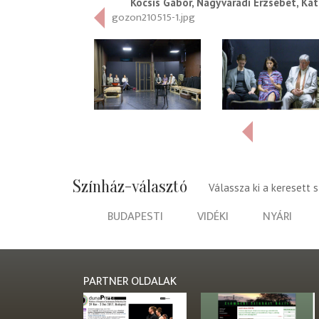
Kocsis Gábor, Nagyváradi Erzsébet, Káta
gozon210515-1.jpg
Színház-választó
Válassza ki a keresett 
BUDAPESTI
VIDÉKI
NYÁRI
PARTNER OLDALAK