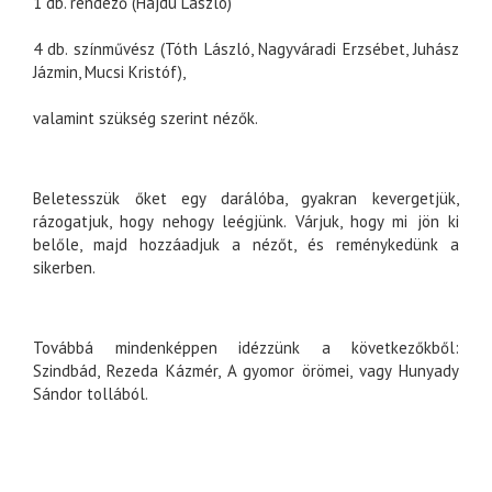
1 db. rendező (Hajdú László)
4 db. színművész (Tóth László, Nagyváradi Erzsébet, Juhász
Jázmin, Mucsi Kristóf),
valamint szükség szerint nézők.
Beletesszük őket egy darálóba, gyakran kevergetjük,
rázogatjuk, hogy nehogy leégjünk. Várjuk, hogy mi jön ki
belőle, majd hozzáadjuk a nézőt, és reménykedünk a
sikerben.
Továbbá mindenképpen idézzünk a következőkből:
Szindbád, Rezeda Kázmér, A gyomor örömei, vagy Hunyady
Sándor tollából.