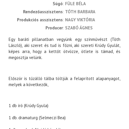
súgó
FÜLE BÉLA
rendezőasszisztens
TÓTH BARBARA
produkciós asszisztens
NAGY VIKTÓRIA
producer
SZABÓ ÁGNES
Egy baráti pillanatban vegyünk egy színművészt (Tóth
László), aki szeret és tud is főzni, aki szereti Krúdy Gyulát,
képes arra, hogy a kettőt ötvözze, ötlete is támad, és
megosztja velünk.
Először is tűzálló tálba töltjük a felaprított alapanyagot,
melyek a következők,
1 db író (Krúdy Gyula)
1 db. dramaturg (Selmeczi Bea)