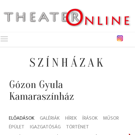
Toggle main menu visibility
SZÍNHÁZAK
Gózon Gyula
Kamaraszínház
ELŐADÁSOK
GALÉRIÁK
HÍREK
ÍRÁSOK
MŰSOR
ÉPÜLET
IGAZGATÓSÁG
TÖRTÉNET