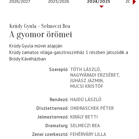
2026/2027
2025/2026
2024/2025
2023/
Krúdy Gyula - Selmeczi Bea
A gyomor örömei
Krúdy Gyula művei alapján
Krúdy zamatos világa-gasztroszínház 1 részben játszódik a
Bródy Kávéházban
Szereplő
TÓTH LÁSZLÓ
NAGYVÁRADI ERZSÉBET
JUHÁSZ JÁZMIN
MUCSI KRISTÓF
rendező
HAJDÚ LÁSZLÓ
díszlettervező
ONDRASCHEK PÉTER
jelmeztervező
KIRÁLY BETTI
dramaturg
SELMECZI BEA
zenei szerkesztő
FEHÉRVÁRY LILLA