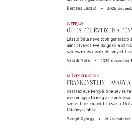
2026. decemb
Bérczes László
INTERJÚK
ÖT ÉS FÉL ÉVTIZED A FÉ
László Béla neve több generáció s
mint ötvenöt éve dolgozik a szính
színészek és nézők élményeit for
2026. december 1
Váradi Nóra
MŰVÉSZEK ÍRTÁK
FRANKENSTEIN – AVAGY 
Kétszáz éve Percy B. Shelley és fe
évesen így írta meg az ikonikussá
szeret borzongani. Itt csak a 16 
látványszínház.
2026. március 
Szegő György