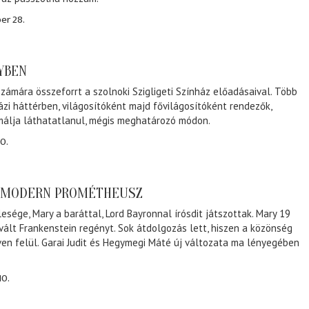
er 28.
NYBEN
zámára összeforrt a szolnoki Szigligeti Színház előadásaival. Több
ázi háttérben, világosítóként majd fővilágosítóként rendezők,
málja láthatatlanul, mégis meghatározó módon.
0.
A MODERN PROMÉTHEUSZ
lesége, Mary a baráttal, Lord Bayronnal írósdit játszottak. Mary 19
 vált Frankenstein regényt. Sok átdolgozás lett, hiszen a közönség
éven felül. Garai Judit és Hegymegi Máté új változata ma lényegében
10.