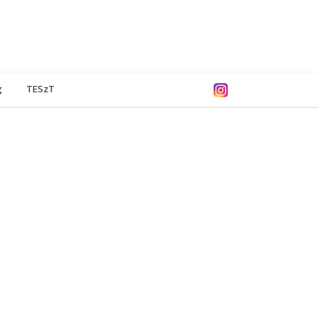
g
TESzT