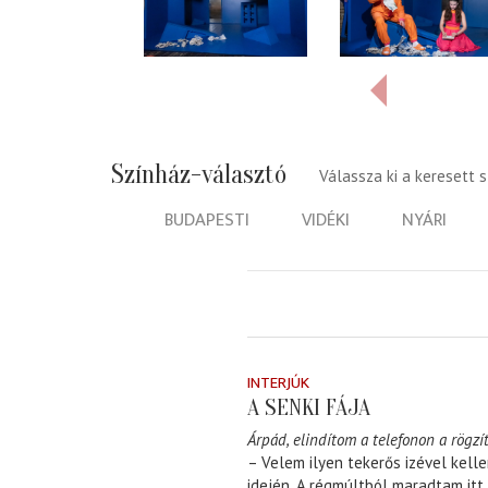
Színház-választó
Válassza ki a keresett 
BUDAPESTI
VIDÉKI
NYÁRI
INTERJÚK
A SENKI FÁJA
Árpád, elindítom a telefonon a rögzít
– Velem ilyen tekerős izével kell
idején. A régmúltból maradtam itt