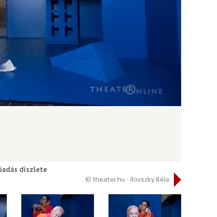
őadás díszlete
© theater.hu - Ilovszky Béla