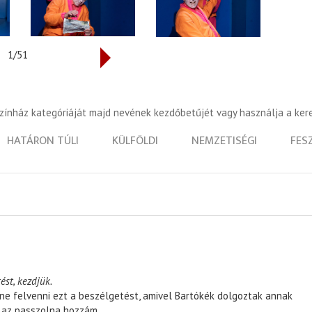
1/51
színház kategóriáját majd nevének kezdőbetűjét vagy használja a ker
HATÁRON TÚLI
KÜLFÖLDI
NEMZETISÉGI
FES
ést, kezdjük.
ene felvenni ezt a beszélgetést, amivel Bartókék dolgoztak annak
, az passzolna hozzám.