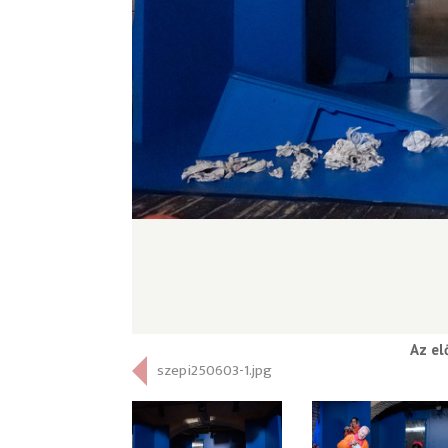
Az el
szepi250603-1.jpg