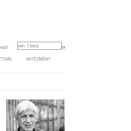
esőt!
ZTIVÁL
INTÉZMÉNY