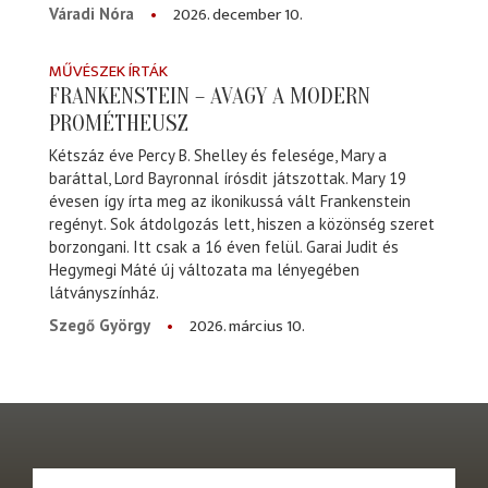
2026. december 10.
Váradi Nóra
MŰVÉSZEK ÍRTÁK
FRANKENSTEIN – AVAGY A MODERN
PROMÉTHEUSZ
Kétszáz éve Percy B. Shelley és felesége, Mary a
baráttal, Lord Bayronnal írósdit játszottak. Mary 19
évesen így írta meg az ikonikussá vált Frankenstein
regényt. Sok átdolgozás lett, hiszen a közönség szeret
borzongani. Itt csak a 16 éven felül. Garai Judit és
Hegymegi Máté új változata ma lényegében
látványszínház.
2026. március 10.
Szegő György