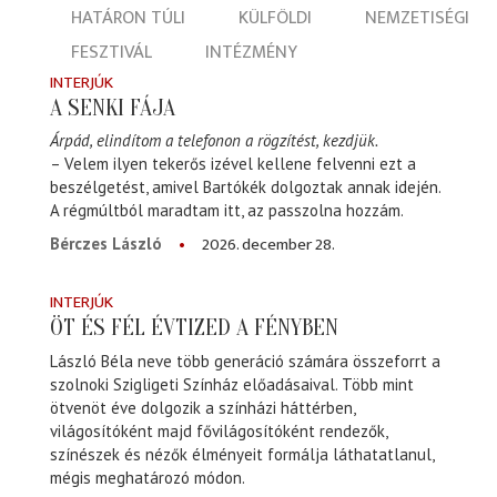
HATÁRON TÚLI
KÜLFÖLDI
NEMZETISÉGI
FESZTIVÁL
INTÉZMÉNY
INTERJÚK
A SENKI FÁJA
Árpád, elindítom a telefonon a rögzítést, kezdjük.
– Velem ilyen tekerős izével kellene felvenni ezt a
beszélgetést, amivel Bartókék dolgoztak annak idején.
A régmúltból maradtam itt, az passzolna hozzám.
2026. december 28.
Bérczes László
INTERJÚK
ÖT ÉS FÉL ÉVTIZED A FÉNYBEN
László Béla neve több generáció számára összeforrt a
szolnoki Szigligeti Színház előadásaival. Több mint
ötvenöt éve dolgozik a színházi háttérben,
világosítóként majd fővilágosítóként rendezők,
színészek és nézők élményeit formálja láthatatlanul,
mégis meghatározó módon.