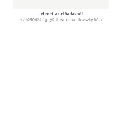
Jelenet az előadásból
kvm250624-1.jpg
© theater.hu - Ilovszky Béla