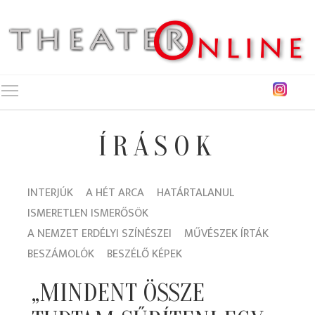
Toggle main menu visibility
ÍRÁSOK
INTERJÚK
A HÉT ARCA
HATÁRTALANUL
ISMERETLEN ISMERŐSÖK
A NEMZET ERDÉLYI SZÍNÉSZEI
MŰVÉSZEK ÍRTÁK
BESZÁMOLÓK
BESZÉLŐ KÉPEK
„MINDENT ÖSSZE