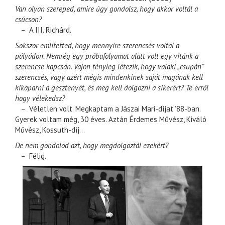
Van olyan szereped, amire úgy gondolsz, hogy akkor voltál a
csúcson?
– A III. Richárd.
Sokszor említetted, hogy mennyire szerencsés voltál a
pályádon. Nemrég egy próbafolyamat alatt volt egy vitánk a
szerencse kapcsán. Vajon tényleg létezik, hogy valaki „csupán”
szerencsés, vagy azért mégis mindenkinek saját magának kell
kikaparni a gesztenyét, és meg kell dolgozni a sikerért? Te erről
hogy vélekedsz?
– Véletlen volt. Megkaptam a Jászai Mari-díjat ’88-ban.
Gyerek voltam még, 30 éves. Aztán Érdemes Művész, Kiváló
Művész, Kossuth-díj…
De nem gondolod azt, hogy megdolgoztál ezekért?
– Félig.