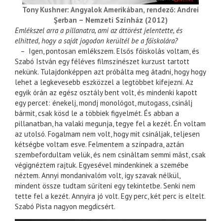
Tony Kushner: Angyalok Amerikában, rendező: Andrei
Şerban – Nemzeti Színház (2012)
Emlékszel arra a pillanatra, ami az áttörést jelentette, és
elhitted, hogy a saját jogodon kerültél be a főiskolára?
– Igen, pontosan emlékszem. Elsős főiskolás voltam, és
Szabó István egy féléves filmszínészet kurzust tartott
nekünk. Tulajdonképpen azt próbálta meg átadni, hogy hogy
lehet a legkevesebb eszközzel a legtöbbet kifejezni. Az
egyik órán az egész osztály bent volt, és mindenki kapott
egy percet: énekelj, mondj monológot, mutogass, csinálj
bármit, csak kösd le a többiek figyelmét. És abban a
pillanatban, ha valaki megunja, tegye fel a kezét. Én voltam
az utolsó. Fogalmam nem volt, hogy mit csináljak, teljesen
kétségbe voltam esve. Felmentem a színpadra, aztán
szembefordultam velük, és nem csináltam semmi mást, csak
végignéztem rajtuk. Egyesével mindenkinek a szemébe
néztem. Annyi mondanivalóm volt, így szavak nélkül,
mindent össze tudtam sűríteni egy tekintetbe. Senki nem
tette fel a kezét. Annyira jó volt. Egy perc, két perc is eltelt.
Szabó Pista nagyon megdicsért.