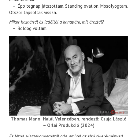
– Épp tegnap játszottam. Standing ovation. Mosolyogtam.
Ötször tapsoltak vissza.
Mikor hazaértél és ledőltél a kanapéra, mit éreztél?
– Boldog voltam.
Thomas Mann: Halál Velencében, rendező: Csuja László
– Orlai Produkció (2024)
És látod, visszakanyarodtál oda, amivel az első sikerélményed