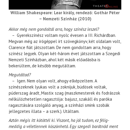
William Shakespeare: Lear király, rendező: Gothár Péter
– Nemzeti Színház (2010)
Akkor még nem gondoltál arra, hogy színész leszel?
– Gyerekszínész voltam nyolc évesen a III. Richárdban.
Megvan még az írógéppel írt szövegkönyv, két oldalam volt,
Clarence fiát játszottam. De nem gondoltam arra, hogy
színész legyek. Olyan két-három évet játszottam a Szegedi
Nemzeti Színházban, ahol két másik előadásba is
bekerültem, de később megutáltam.
Megutáltad?
– Igen. Nem olyan volt, ahogy elképzeltem. A
színészeknek lyukas volt a zoknijuk, büdösek voltak,
púderszag áradt, Mastix szag (maszkmesterek és fodrászok
nélkülözhetetlen ragasztója: bajusz, szakáll és paróka
ragasztására szolgáló anyag, a színházi smink szobák
jellegzetes illata – a szerk.). Utáltam.
Aztán mégis itt kötöttél ki. Viszont, ha jól tudom, ez félig-
meddig a véletlennek köszönhető. Egy szegedi barátnőd ment