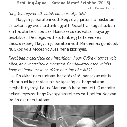
Schilling Árpád – Katona József Színház (2015)
Fotó: Kiskéri Lajos
Lang Györgyivel ott váltak külön az útjaitok?
– Nagyon jó barátom volt. Négy évig jártunk a főiskolán
és aztán egy évet laktunk együtt Pécsett, a magasházban,
amit azóta leromboltak. Homoszexuális voltam, Györgyi
leszbikus… De mégis volt köztünk egyfajta véd- és
dacszövetség. Nagyon jó barátom volt. Mindennap gondolok
rá. Okos volt, vicces volt, és néha kicsinyes.
Korábban meséltétek egy interjúban, hogy Györgyi terhes volt
tőled, de elvetettétek a magzatot. Gondolkoztál azon valaha,
hogy mi lenne most, ha akkor nem így döntötök?
– Én akkor nem tudtam, hogy részéről pontosan mit is
jelent a mi kapcsolatunk. Az igazság az, hogy miután
meghalt Györgyi, Falusi Mariann jó barátom lett. Ő mondta
nekem egyszer, hogy Györgyi szerelmes volt belém. Nagyon!
De én ezt nem tudtam.