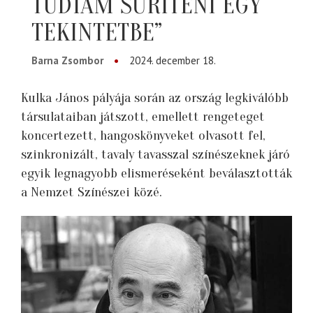
TUDTAM SŰRÍTENI EGY
TEKINTETBE”
Barna Zsombor
2024. december 18.
Kulka János pályája során az ország legkiválóbb
társulataiban játszott, emellett rengeteget
koncertezett, hangoskönyveket olvasott fel,
szinkronizált, tavaly tavasszal színészeknek járó
egyik legnagyobb elismeréseként beválasztották
a Nemzet Színészei közé.