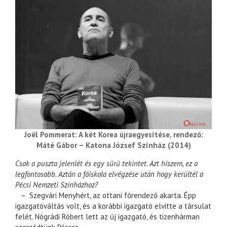
Joël Pommerat: A két Korea újraegyesítése, rendező:
Máté Gábor – Katona József Színház (2014)
Csak a puszta jelenlét és egy sűrű tekintet. Azt hiszem, ez a
legfontosabb. Aztán a főiskola elvégzése után hogy kerültél a
Pécsi Nemzeti Színházhoz?
– Szegvári Menyhért, az ottani főrendező akarta. Épp
igazgatóváltás volt, és a korábbi igazgató elvitte a társulat
felét. Nógrádi Róbert lett az új igazgató, és tizenhárman