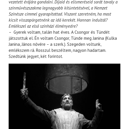
vezetett érájára gondolni. Díjaid és elismeréseid sorát tavaly a
színművészszakma legnagyobb kitüntetésével, a Nemzet
Színésze címmel gyarapítottad. Viszont szeretném, ha most
kicsit visszapörgetnénk az idő kerekét. Honnan indultál?
Emlékszel az első színházi élményedre?
– Gyerek voltam, talán hat éves. A Csongor és Tündét
játszottuk el. Én voltam Csongor, Tünde meg Janina (Kulka
Janina, János nővére – a szerk.). Szegeden voltunk,
emlékszem rá. Rosszul beszéltem, nagyon hadartam.
Szedtünk jegyet, két forintot.