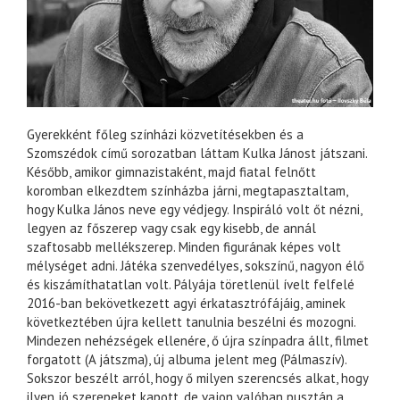
Gyerekként főleg színházi közvetítésekben és a
Szomszédok című sorozatban láttam Kulka Jánost játszani.
Később, amikor gimnazistaként, majd fiatal felnőtt
koromban elkezdtem színházba járni, megtapasztaltam,
hogy Kulka János neve egy védjegy. Inspiráló volt őt nézni,
legyen az főszerep vagy csak egy kisebb, de annál
szaftosabb mellékszerep. Minden figurának képes volt
mélységet adni. Játéka szenvedélyes, sokszínű, nagyon élő
és kiszámíthatatlan volt. Pályája töretlenül ívelt felfelé
2016-ban bekövetkezett agyi érkatasztrófájáig, aminek
következtében újra kellett tanulnia beszélni és mozogni.
Mindezen nehézségek ellenére, ő újra színpadra állt, filmet
forgatott (A játszma), új albuma jelent meg (Pálmaszív).
Sokszor beszélt arról, hogy ő milyen szerencsés alkat, hogy
ilyen jó szerepeket kapott, de vajon valóban pusztán a