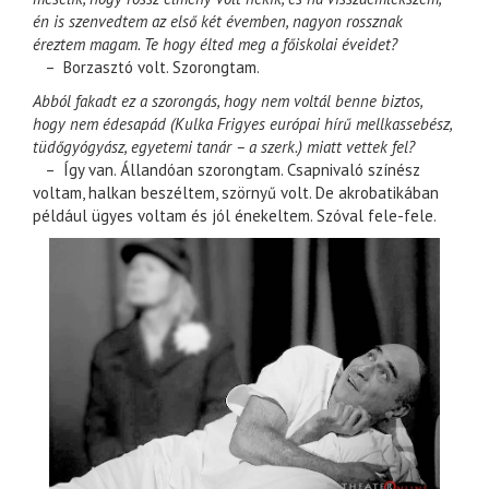
én is szenvedtem az első két évemben, nagyon rossznak
éreztem magam. Te hogy élted meg a főiskolai éveidet?
– Borzasztó volt. Szorongtam.
Abból fakadt ez a szorongás, hogy nem voltál benne biztos,
hogy nem édesapád (Kulka Frigyes európai hírű mellkassebész,
tüdőgyógyász, egyetemi tanár – a szerk.) miatt vettek fel?
– Így van. Állandóan szorongtam. Csapnivaló színész
voltam, halkan beszéltem, szörnyű volt. De akrobatikában
például ügyes voltam és jól énekeltem. Szóval fele-fele.