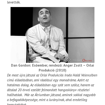
levették.
Dan Gordon: Esőember, rendező: Anger Zsolt – Orlai
Produkció (2010)
De most újra játszol az Orlai Produkciós Iroda Halál Velencében
című előadásában, ami ráadásul egy monodráma. Azért ez
hatalmas dolog. Az előadásban egy szót sem szólsz, hanem az
általad 20 évvel ezelőtt felmondott hangoskönyv részletei
hallhatóak. Már az Átriumban játszod, aminek sokkal nagyobb
a befogadóképessége, mint a Jurányinak, ahol eredetileg
bemutattátok.