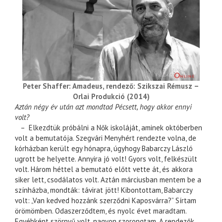
Peter Shaffer: Amadeus, rendező: Szikszai Rémusz –
Orlai Produkció (2014)
Aztán négy év után azt mondtad Pécsett, hogy akkor ennyi
volt?
– Elkezdtük próbálni a Nők iskoláját, aminek októberben
volt a bemutatója. Szegvári Menyhért rendezte volna, de
kórházban került egy hónapra, úgyhogy Babarczy László
ugrott be helyette. Annyira jó volt! Gyors volt, felkészült
volt. Három héttel a bemutató előtt vette át, és akkora
siker lett, csodálatos volt. Aztán márciusban mentem be a
színházba, mondták: távirat jött! Kibontottam, Babarczy
volt: „Van kedved hozzánk szerződni Kaposvárra?” Sírtam
örömömben. Odaszerződtem, és nyolc évet maradtam.
Egyébként szörnyű volt, nagyon szorongtam. A rendezők