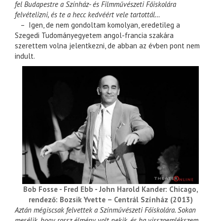
fel Budapestre a Színház- és Filmművészeti Főiskolára
felvételizni, és te a hecc kedvéért vele tartottál…
– Igen, de nem gondoltam komolyan, eredetileg a
Szegedi Tudományegyetem angol-francia szakára
szerettem volna jelentkezni, de abban az évben pont nem
indult.
Bob Fosse - Fred Ebb - John Harold Kander: Chicago,
rendező: Bozsik Yvette – Centrál Színház (2013)
Aztán mégiscsak felvettek a Színművészeti Főiskolára. Sokan
mesélik, hogy rossz élmény volt nekik, és ha visszaemlékszem,