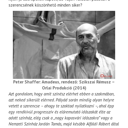
szerencsének köszönhető minden siker?
Peter Shaffer: Amadeus, rendező: Szikszai Rémusz –
Orlai Produkció (2014)
Azt gondolom, hogy amit színész elérhet ebben a szakmában,
azt neked sikerült elérned. Pályád során mindig olyan helyre
vetett a szerencse – ahogy te szoktad nyilatkozni –, ahol épp
egy rendkívül progresszív és előremutató időszakát élte az
adott színház, elég csak a „nagy kaposvári időszakra” vagy a
Nemzeti Színház Jordán Tamás, majd később Alföldi Róbert által