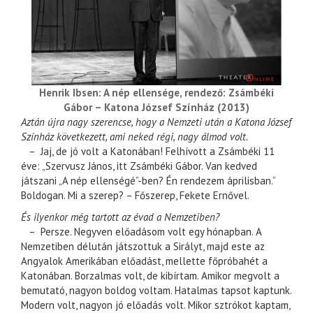
Henrik Ibsen: A nép ellensége, rendező: Zsámbéki
Gábor – Katona József Színház (2013)
Aztán újra nagy szerencse, hogy a Nemzeti után a Katona József
Színház következett, ami neked régi, nagy álmod volt.
– Jaj, de jó volt a Katonában! Felhívott a Zsámbéki 11
éve: „Szervusz János, itt Zsámbéki Gábor. Van kedved
játszani „A nép ellenségé”-ben? Én rendezem áprilisban.”
Boldogan. Mi a szerep? – Főszerep, Fekete Ernővel.
És ilyenkor még tartott az évad a Nemzetiben?
– Persze. Negyven előadásom volt egy hónapban. A
Nemzetiben délután játszottuk a Sirályt, majd este az
Angyalok Amerikában előadást, mellette főpróbahét a
Katonában. Borzalmas volt, de kibírtam. Amikor megvolt a
bemutató, nagyon boldog voltam. Hatalmas tapsot kaptunk.
Modern volt, nagyon jó előadás volt. Mikor sztrókot kaptam,