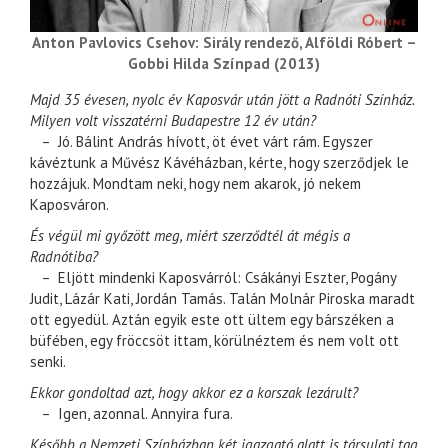
Anton Pavlovics Csehov: Sirály rendező, Alföldi Róbert –
Gobbi Hilda Színpad (2013)
Majd 35 évesen, nyolc év Kaposvár után jött a Radnóti Színház.
Milyen volt visszatérni Budapestre 12 év után?
– Jó. Bálint András hívott, öt évet várt rám. Egyszer
kávéztunk a Művész Kávéházban, kérte, hogy szerződjek le
hozzájuk. Mondtam neki, hogy nem akarok, jó nekem
Kaposváron.
És végül mi győzött meg, miért szerződtél át mégis a
Radnótiba?
– Eljött mindenki Kaposvárról: Csákányi Eszter, Pogány
Judit, Lázár Kati, Jordán Tamás. Talán Molnár Piroska maradt
ott egyedül. Aztán egyik este ott ültem egy bárszéken a
büfében, egy fröccsöt ittam, körülnéztem és nem volt ott
senki.
Ekkor gondoltad azt, hogy akkor ez a korszak lezárult?
– Igen, azonnal. Annyira fura.
Később a Nemzeti Színházban két igazgató alatt is társulati tag