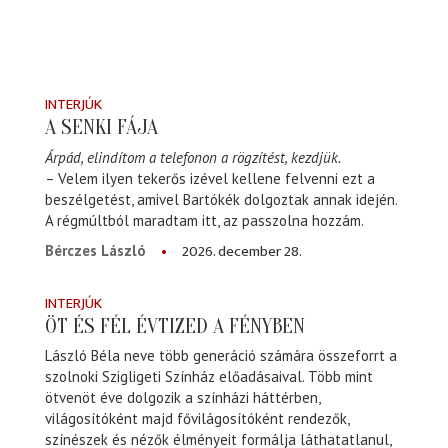
INTERJÚK
A SENKI FÁJA
Árpád, elindítom a telefonon a rögzítést, kezdjük.
– Velem ilyen tekerős izével kellene felvenni ezt a
beszélgetést, amivel Bartókék dolgoztak annak idején.
A régmúltból maradtam itt, az passzolna hozzám.
2026. december 28.
Bérczes László
INTERJÚK
ÖT ÉS FÉL ÉVTIZED A FÉNYBEN
László Béla neve több generáció számára összeforrt a
szolnoki Szigligeti Színház előadásaival. Több mint
ötvenöt éve dolgozik a színházi háttérben,
világosítóként majd fővilágosítóként rendezők,
színészek és nézők élményeit formálja láthatatlanul,