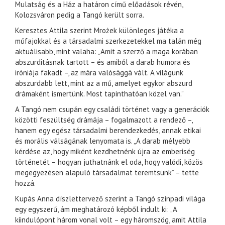
Mulatság és a Ház a határon című előadások révén,
Kolozsváron pedig a Tangó került sorra.
Keresztes Attila szerint Mrożek különleges játéka a
műfajokkal és a társadalmi szerkezetekkel ma talán még
aktuálisabb, mint valaha: „Amit a szerző a maga korában
abszurditásnak tartott – és amiből a darab humora és
iróniája fakadt –, az mára valósággá vált. A világunk
abszurdabb lett, mint az a mű, amelyet egykor abszurd
drámaként ismertünk. Most tapinthatóan közel van.”
A Tangó nem csupán egy családi történet vagy a generációk
közötti feszültség drámája – fogalmazott a rendező –,
hanem egy egész társadalmi berendezkedés, annak etikai
és morális válságának lenyomata is. „A darab mélyebb
kérdése az, hogy miként kezdhetnénk újra az emberiség
történetét – hogyan juthatnánk el oda, hogy valódi, közös
megegyezésen alapuló társadalmat teremtsünk” – tette
hozzá.
Kupás Anna díszlettervező szerint a Tangó színpadi világa
egy egyszerű, ám meghatározó képből indult ki: „A
kiindulópont három vonal volt – egy háromszög, amit Attila