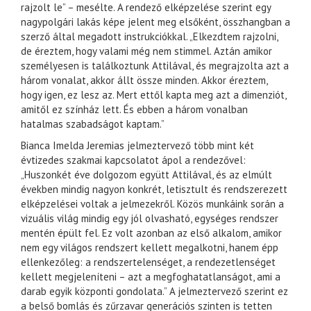
rajzolt le” – mesélte. A rendező elképzelése szerint egy
nagypolgári lakás képe jelent meg elsőként, összhangban a
szerző által megadott instrukciókkal. „Elkezdtem rajzolni,
de éreztem, hogy valami még nem stimmel. Aztán amikor
személyesen is találkoztunk Attilával, és megrajzolta azt a
három vonalat, akkor állt össze minden. Akkor éreztem,
hogy igen, ez lesz az. Mert ettől kapta meg azt a dimenziót,
amitől ez színház lett. És ebben a három vonalban
hatalmas szabadságot kaptam.”
Bianca Imelda Jeremias jelmeztervező több mint két
évtizedes szakmai kapcsolatot ápol a rendezővel:
„Huszonkét éve dolgozom együtt Attilával, és az elmúlt
években mindig nagyon konkrét, letisztult és rendszerezett
elképzelései voltak a jelmezekről. Közös munkáink során a
vizuális világ mindig egy jól olvasható, egységes rendszer
mentén épült fel. Ez volt azonban az első alkalom, amikor
nem egy világos rendszert kellett megalkotni, hanem épp
ellenkezőleg: a rendszertelenséget, a rendezetlenséget
kellett megjeleníteni – azt a megfoghatatlanságot, ami a
darab egyik központi gondolata.” A jelmeztervező szerint ez
a belső bomlás és zűrzavar generációs szinten is tetten