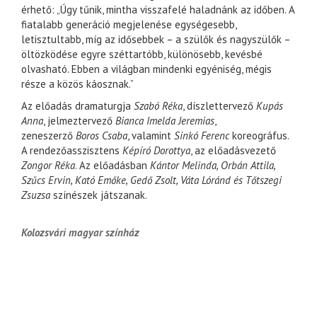
érhető: „Úgy tűnik, mintha visszafelé haladnánk az időben. A
fiatalabb generáció megjelenése egységesebb,
letisztultabb, míg az idősebbek – a szülők és nagyszülők –
öltözködése egyre széttartóbb, különösebb, kevésbé
olvasható. Ebben a világban mindenki egyéniség, mégis
része a közös káosznak.”
Az előadás dramaturgja
Szabó Réka
, díszlettervező
Kupás
Anna
, jelmeztervező
Bianca Imelda Jeremias
,
zeneszerző
Boros Csaba
, valamint
Sinkó Ferenc
koreográfus.
A rendezőasszisztens
Képíró Dorottya
, az előadásvezető
Zongor Réka
. Az előadásban
Kántor Melinda, Orbán Attila,
Szűcs Ervin, Kató Emőke, Gedő Zsolt, Váta Lóránd és Tőtszegi
Zsuzsa
színészek játszanak.
Kolozsvári magyar színház