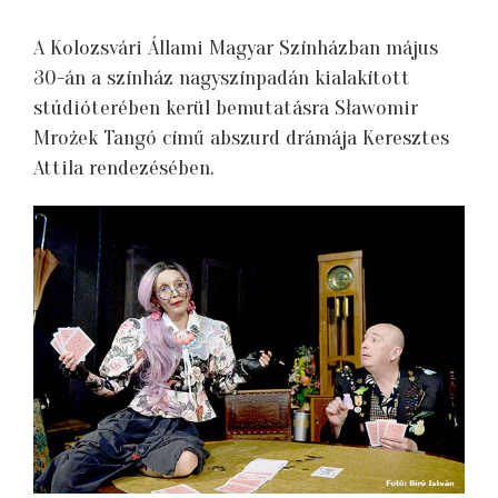
A Kolozsvári Állami Magyar Színházban május
30-án a színház nagyszínpadán kialakított
stúdióterében kerül bemutatásra Sławomir
Mrożek Tangó című abszurd drámája Keresztes
Attila rendezésében.