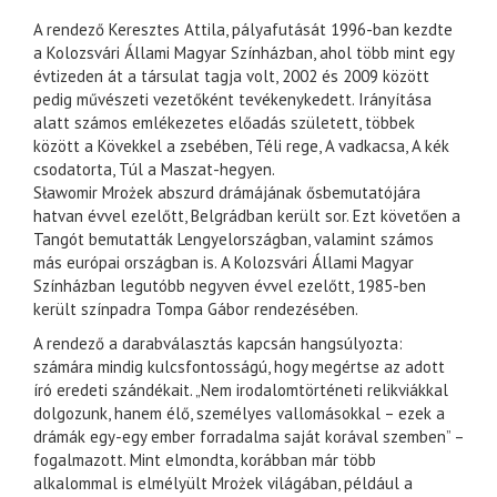
A rendező Keresztes Attila, pályafutását 1996-ban kezdte
a Kolozsvári Állami Magyar Színházban, ahol több mint egy
évtizeden át a társulat tagja volt, 2002 és 2009 között
pedig művészeti vezetőként tevékenykedett. Irányítása
alatt számos emlékezetes előadás született, többek
között a Kövekkel a zsebében, Téli rege, A vadkacsa, A kék
csodatorta, Túl a Maszat-hegyen.
Sławomir Mrożek abszurd drámájának ősbemutatójára
hatvan évvel ezelőtt, Belgrádban került sor. Ezt követően a
Tangót bemutatták Lengyelországban, valamint számos
más európai országban is. A Kolozsvári Állami Magyar
Színházban legutóbb negyven évvel ezelőtt, 1985-ben
került színpadra Tompa Gábor rendezésében.
A rendező a darabválasztás kapcsán hangsúlyozta:
számára mindig kulcsfontosságú, hogy megértse az adott
író eredeti szándékait. „Nem irodalomtörténeti relikviákkal
dolgozunk, hanem élő, személyes vallomásokkal – ezek a
drámák egy-egy ember forradalma saját korával szemben” –
fogalmazott. Mint elmondta, korábban már több
alkalommal is elmélyült Mrożek világában, például a