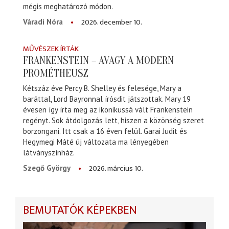
mégis meghatározó módon.
2026. december 10.
Váradi Nóra
MŰVÉSZEK ÍRTÁK
FRANKENSTEIN – AVAGY A MODERN
PROMÉTHEUSZ
Kétszáz éve Percy B. Shelley és felesége, Mary a
baráttal, Lord Bayronnal írósdit játszottak. Mary 19
évesen így írta meg az ikonikussá vált Frankenstein
regényt. Sok átdolgozás lett, hiszen a közönség szeret
borzongani. Itt csak a 16 éven felül. Garai Judit és
Hegymegi Máté új változata ma lényegében
látványszínház.
2026. március 10.
Szegő György
BEMUTATÓK KÉPEKBEN