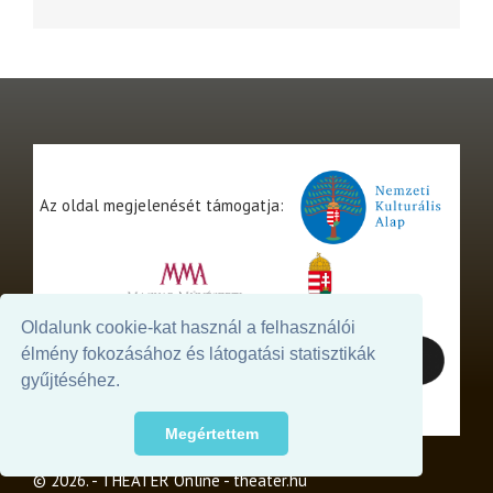
Az oldal megjelenését támogatja:
Oldalunk cookie-kat használ a felhasználói
élmény fokozásához és látogatási statisztikák
gyűjtéséhez.
Megértettem
© 2026. - THEATER Online -
theater.hu