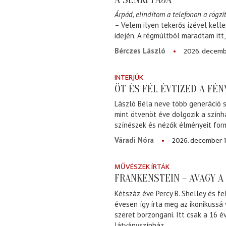
Árpád, elindítom a telefonon a rögzít
– Velem ilyen tekerős izével kell
idején. A régmúltból maradtam itt
2026. decemb
Bérczes László
INTERJÚK
ÖT ÉS FÉL ÉVTIZED A FÉ
László Béla neve több generáció s
mint ötvenöt éve dolgozik a szính
színészek és nézők élményeit for
2026. december 1
Váradi Nóra
MŰVÉSZEK ÍRTÁK
FRANKENSTEIN – AVAGY 
Kétszáz éve Percy B. Shelley és fe
évesen így írta meg az ikonikussá
szeret borzongani. Itt csak a 16 
látványszínház.