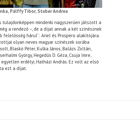
nka, Pálffy Tibor, Stuber Andrea
s tulajdonképpen mindenki nagyszerűen játszott a
ég a rendező –, de a díjat annak a két színésznek
b felelősség hárul”: Ariel és Prospero alakítójára.
azottjai olyan neves magyar színészek sorába
solt, Blaskó Péter, Kulka János, Balázs Zoltán,
Cserhalmi György, Hegedűs D. Géza, Csuja Imre,
 egyetlen erdélyi, Hatházi András. Ez volt az első
a ezt a díjat.