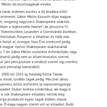
 Miklós-díj bizottságának elnöke.
 tanár, érdemes művész a díj átadása előtt
történetét. Gábor Miklós Kossuth-díjas magyar
lt, rengeteg nagyszerű Shakespeare-alakítás
kben a leghíresebb Hamlet”, de játszotta III.
a Vízkeresztben, Lysandert a Szentivánéji álomban,
Othelloban, Prosperot a Viharban, és több más
 hunyt el, özvegye, Vass Éva színésznő pedig
obb magyar nyelvű Shakespeare-alakításának
s 7-én, Gábor Miklós születése évfordulóján, vagy
léséről pedig nem az állam hivatalos szervei,
jal járó pénzjutalom a rendező szerint egy szerény
mazó pénzalap kamataiból.
 2000-től 2015-ig, haláláig Koltai Tamás
 az elnök, további tagok pedig: Meczner János
yelvész, költő, műfordító (a sepsiszentgyörgyi
lamint Stuber Andrea színikritikus, aki maga is
en is sok Shakespeare-előadást néztek meg
örgyi produkciót egyes tagok élőben, mások
s. Ő maga nagyon szereti ezt az előadást, Bodó