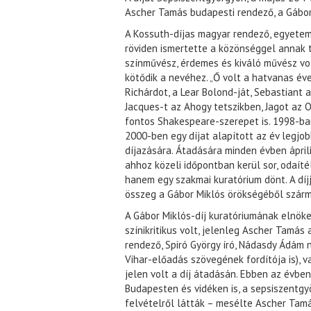
Ascher Tamás budapesti rendező, a Gábor
A Kossuth-díjas magyar rendező, egyetemi
röviden ismertette a közönséggel annak 
színművész, érdemes és kiváló művész vo
kötődik a nevéhez. „Ő volt a hatvanas éve
Richárdot, a Lear Bolond-ját, Sebastiant 
Jacques-t az Ahogy tetszikben, Jagot az 
fontos Shakespeare-szerepet is. 1998-ban
2000-ben egy díjat alapított az év legj
díjazására. Átadására minden évben áprili
ahhoz közeli időpontban kerül sor, odaíté
hanem egy szakmai kuratórium dönt. A díj
összeg a Gábor Miklós örökségéből szár
A Gábor Miklós-díj kuratóriumának elnöke
színikritikus volt, jelenleg Ascher Tamás
rendező, Spiró György író, Nádasdy Ádám n
Vihar-előadás szövegének fordítója is), va
jelen volt a díj átadásán. Ebben az évb
Budapesten és vidéken is, a sepsiszentgy
felvételről látták – mesélte Ascher Tamá