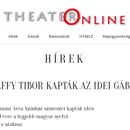
Hírek
Írások
Bemutatók
HTMSZ
Képügynöksé
HÍREK
FFY TIBOR KAPTÁK AZ IDEI GÁ
amási Áron Színház színészei kapták idén
l évre a legjobb magyar nyelvű
 a szakma.