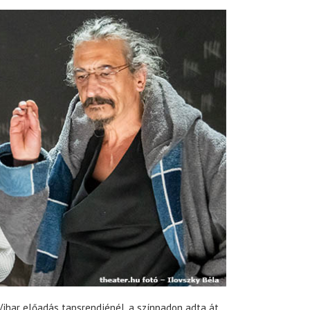
 Vihar előadás tapsrendjénél, a színpadon adta át