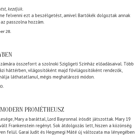
ést, kezdjük.
ene felvenni ezt a beszélgetést, amivel Bartókék dolgoztak annak
, az passzolna hozzám.
er 28.
NYBEN
zámára összeforrt a szolnoki Szigligeti Színház előadásaival. Több
ázi háttérben, világosítóként majd fővilágosítóként rendezők,
málja láthatatlanul, mégis meghatározó módon.
0.
A MODERN PROMÉTHEUSZ
lesége, Mary a baráttal, Lord Bayronnal írósdit játszottak. Mary 19
 vált Frankenstein regényt. Sok átdolgozás lett, hiszen a közönség
éven felül. Garai Judit és Hegymegi Máté új változata ma lényegében