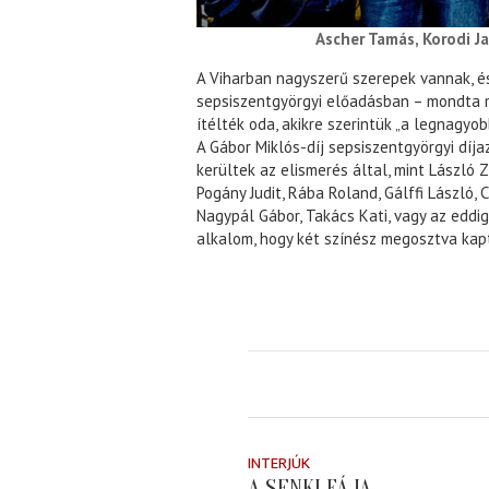
Ascher Tamás, Korodi Ja
A Viharban nagyszerű szerepek vannak, é
sepsiszentgyörgyi előadásban – mondta m
ítélték oda, akikre szerintük „a legnagyob
A Gábor Miklós-díj sepsiszentgyörgyi díj
kerültek az elismerés által, mint László Z
Pogány Judit, Rába Roland, Gálffi László, 
Nagypál Gábor, Takács Kati, vagy az eddig
alkalom, hogy két színész megosztva kapt
INTERJÚK
A SENKI FÁJA