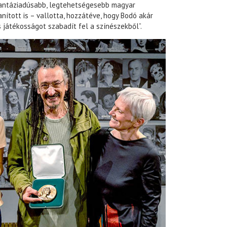
gfantáziadúsabb, legtehetségesebb magyar
anított is – vallotta, hozzátéve, hogy Bodó akár
 játékosságot szabadít fel a színészekből”.