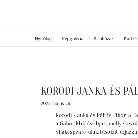
Nyitólap
Képgaléria
Színházak
Portré
KORODI JANKA ÉS PÁL
2025. május 28.
Korodi Janka és Pálffy Tibor, a T
a Gábor Miklós-díjat, mellyel évrő
Shakespeare-alakításokat díjazza